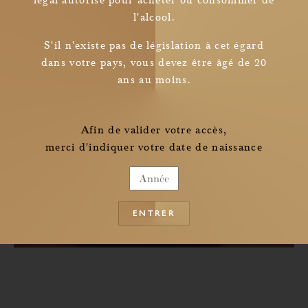
l'alcool.
Newsletter
S'il n'existe pas de législation à cet égard
dans votre pays, vous devez être âgé de 20
I read and understood
ans au moins.
the information pertaining to the collection of my personal data
Afin de valider votre accès,
merci d'indiquer votre date de naissance
ENTRER