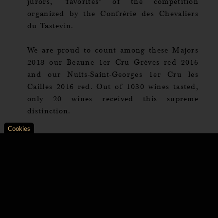
jurors, "favorites" of the competition
organized by the Confrérie des Chevaliers
du Tastevin.
We are proud to count among these Majors
2018 our Beaune 1er Cru Grèves red 2016
and our Nuits-Saint-Georges 1er Cru les
Cailles 2016 red. Out of 1030 wines tasted,
only 20 wines received this supreme
distinction.
Cookies
Axeptio consent
Consent Management Platform: Personalize Your Opt
Our platform empowers you to tailor and manage your 