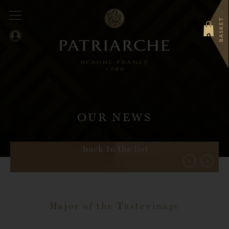
BASKET
0
OUR NEWS
back to the list
Major of the Tastevinage