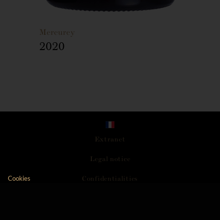
Mercurey
2020
Extranet
L
e
g
a
l
n
o
t
i
c
e
C
o
n
f
i
d
e
n
t
i
a
l
i
t
i
e
s
Cookies
Axeptio consent
Consent Management Platform: Personalize Your Opt
A
c
c
e
s
s
i
b
i
l
i
t
y
Our platform empowers you to tailor and manage your 
C
G
V