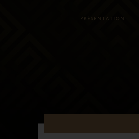
P
R
É
S
E
N
T
A
T
I
O
N