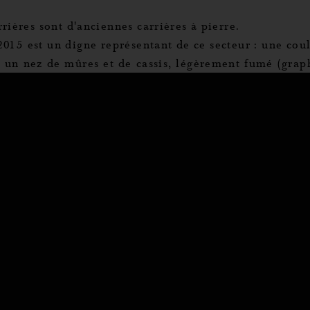
rières sont d'anciennes carrières à pierre.
nnalisez vos Options
015 est un digne représentant de ce secteur : une cou
, un nez de mûres et de cassis, légèrement fumé (graph
rer vos paramètres de confidentialité, en garantis
 pleine, riche et concentrée, des tannins murs qui p
 une longue rétro-olfaction.
ique dès aujourd'hui après une légère aération,
ra très bien pendant encore près d'une décennie.
C départ cave (75 cl) : 40,50 €.