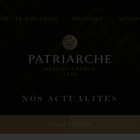
V
I
S
I
T
E
R
N
O
S
C
A
V
E
S
B
O
U
T
I
Q
U
E
A
C
T
U
A
NOS ACTUALITES
retour à la liste