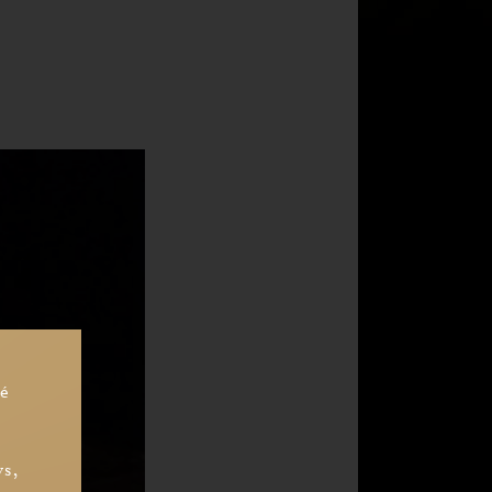
sé
ys,