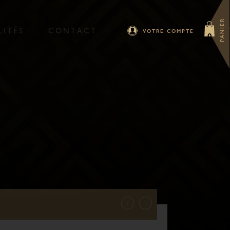
PANIER
L
I
T
É
S
C
O
N
T
A
C
T
VOTRE COMPTE
0