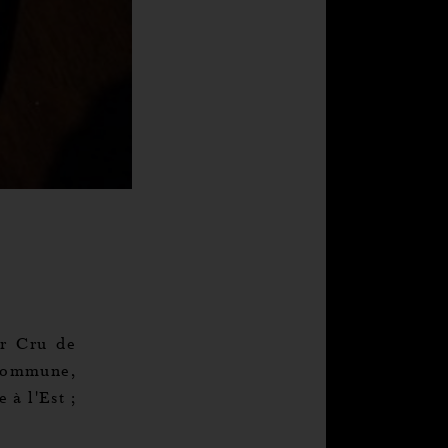
er Cru de
 commune,
 à l'Est ;