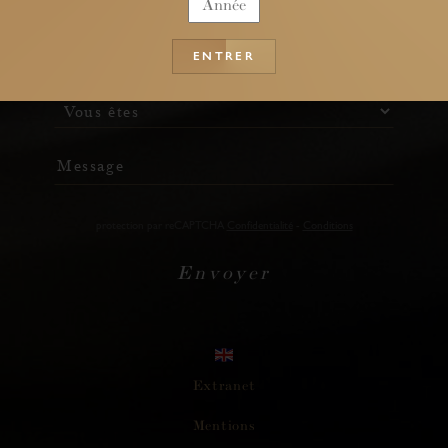
Téléphone
ENTRER
Message
protection par reCAPTCHA
Confidentialité
-
Conditions
E
n
v
o
y
e
r
Extranet
M
e
n
t
i
o
n
s