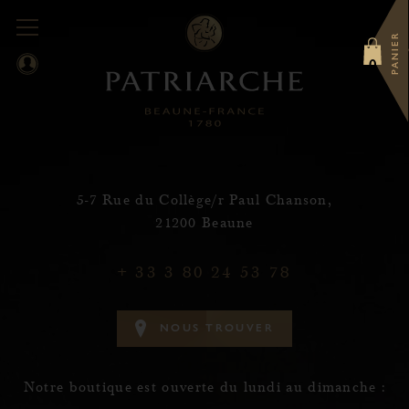
PANIER
0
5-7 Rue du Collège/r Paul Chanson,
21200 Beaune
+ 33 3 80 24 53 78
N
O
U
S
T
R
O
U
V
E
R
Notre boutique est ouverte du lundi au dimanche :