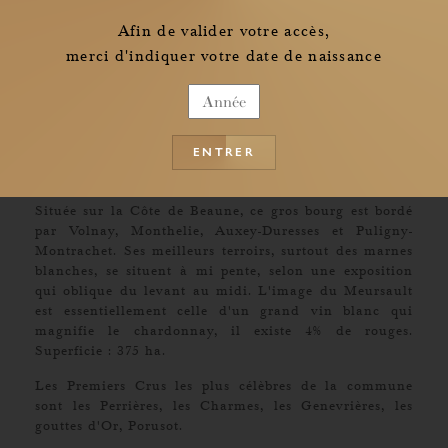
Afin de valider votre accès,
merci d'indiquer votre date de naissance
Meursault
2020
ENTRER
Cépage
Chardonnay
Située sur la Côte de Beaune, ce gros bourg est bordé
par Volnay, Monthelie, Auxey-Duresses et Puligny-
Montrachet. Ses meilleurs terroirs, surtout des marnes
blanches, se situent à mi pente, selon une exposition
qui oblique du levant au midi. L'image du Meursault
est essentiellement celle d'un grand vin blanc qui
magnifie le chardonnay, il existe 4% de rouges.
Superficie : 375 ha.
Les Premiers Crus les plus célèbres de la commune
sont les Perrières, les Charmes, les Genevrières, les
gouttes d'Or, Porusot.