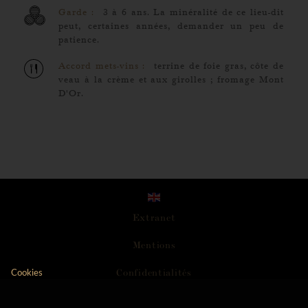
Garde :
3 à 6 ans. La minéralité de ce lieu-dit
peut, certaines années, demander un peu de
patience.
Accord mets-vins :
terrine de foie gras, côte de
veau à la crème et aux girolles ; fromage Mont
D'Or.
Extranet
M
e
n
t
i
o
n
s
C
o
n
f
i
d
e
n
t
i
a
l
i
t
é
s
Cookies
Axeptio consent
Plateforme de Gestion du Consentement : Personnali
A
c
c
e
s
s
i
b
i
l
i
t
é