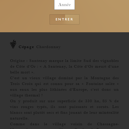
Santenay
ENTRER
2019
Cépage
Chardonnay
Origine : Santenay marque la limite Sud des vignobles
de Côte d'Or : « A Santenay, la Côte d'Or meurt d'une
belle mort ».
C'est un vieux village dominé par la Montagne des
Trois Croix qui est connu pour sa « Fontaine salée »
aux eaux les plus lithinées d'Europe, c'est donc un
village thermal !
On y produit sur une superficie de 330 ha, 85 % de
vins rouges typés, ils sont puissants et corsés. Les
blancs sont plutôt secs et fins jouant de leur minéralité
naturelle.
Comme dans le village voisin de Chassagne-