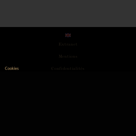
Extranet
M
e
n
t
i
o
n
s
C
o
n
f
i
d
e
n
t
i
a
l
i
t
é
s
Cookies
Axeptio consent
Plateforme de Gestion du Consentement : Personnali
A
c
c
e
s
s
i
b
i
l
i
t
é
Notre plateforme vous permet d'adapter et de gérer vo
C
G
V
N
e
w
s
l
e
t
t
e
r
R
o
u
t
e
d
e
s
G
r
a
n
d
s
C
r
u
s
d
e
B
o
u
r
g
o
g
n
e