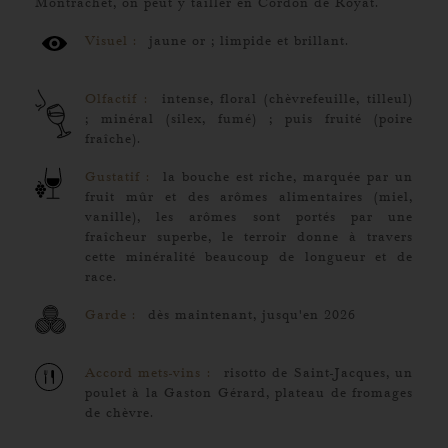
Montrachet, on peut y tailler en Cordon de Royat.
Visuel :
jaune or ; limpide et brillant.
Olfactif :
intense, floral (chèvrefeuille, tilleul)
; minéral (silex, fumé) ; puis fruité (poire
fraîche).
Gustatif :
la bouche est riche, marquée par un
fruit mûr et des arômes alimentaires (miel,
vanille), les arômes sont portés par une
fraîcheur superbe, le terroir donne à travers
cette minéralité beaucoup de longueur et de
race.
Garde :
dès maintenant, jusqu'en 2026
Accord mets-vins :
risotto de Saint-Jacques, un
poulet à la Gaston Gérard, plateau de fromages
de chèvre.