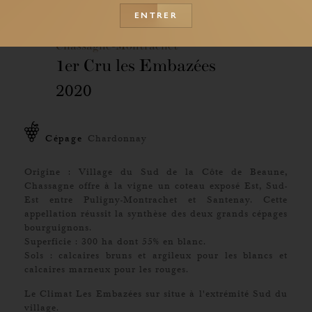
ENTRER
Chassagne-Montrachet
1er Cru les Embazées
2020
Cépage
Chardonnay
Origine : Village du Sud de la Côte de Beaune,
Chassagne offre à la vigne un coteau exposé Est, Sud-
Est entre Puligny-Montrachet et Santenay. Cette
appellation réussit la synthèse des deux grands cépages
bourguignons.
Superficie : 300 ha dont 55% en blanc.
Sols : calcaires bruns et argileux pour les blancs et
calcaires marneux pour les rouges.
Le Climat Les Embazées sur situe à l'extrémité Sud du
village.