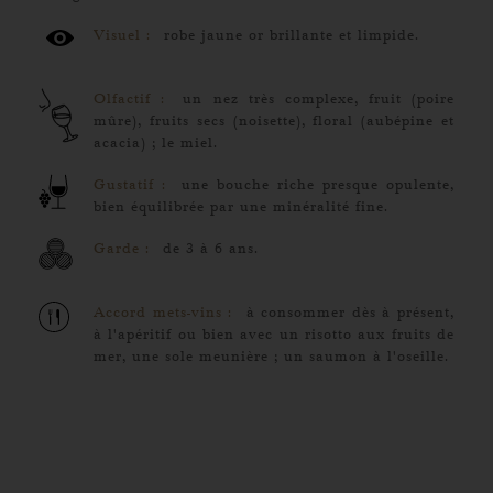
Visuel :
robe jaune or brillante et limpide.
Olfactif :
un nez très complexe, fruit (poire
mûre), fruits secs (noisette), floral (aubépine et
acacia) ; le miel.
Gustatif :
une bouche riche presque opulente,
bien équilibrée par une minéralité fine.
Garde :
de 3 à 6 ans.
Accord mets-vins :
à consommer dès à présent,
à l'apéritif ou bien avec un risotto aux fruits de
mer, une sole meunière ; un saumon à l'oseille.