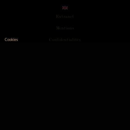
Extranet
M
e
n
t
i
o
n
s
C
o
n
f
i
d
e
n
t
i
a
l
i
t
é
s
Cookies
Axeptio consent
Plateforme de Gestion du Consentement : Personnali
A
c
c
e
s
s
i
b
i
l
i
t
é
Notre plateforme vous permet d'adapter et de gérer vo
C
G
V
N
e
w
s
l
e
t
t
e
r
R
o
u
t
e
d
e
s
G
r
a
n
d
s
C
r
u
s
d
e
B
o
u
r
g
o
g
n
e
L’abus d’alcool est dangereux pour la santé. A consommer avec modération. -
creation vinium