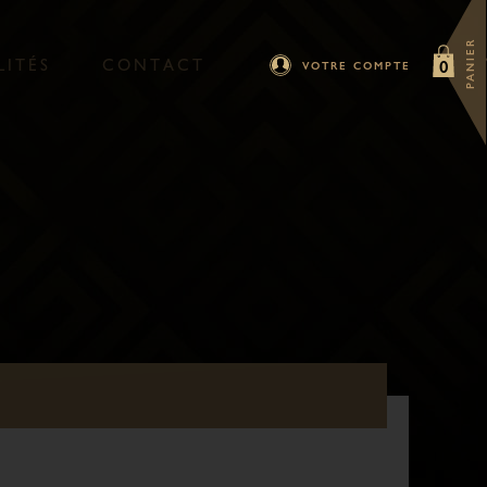
PANIER
L
I
T
É
S
C
O
N
T
A
C
T
0
VOTRE COMPTE