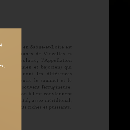
sé
connais, en Saône-et-Loire est
 les communes de Vinzelles et
ue de Solutré, l'Appellation
ys,
ue (bathonien et bajocien) qui
s sols, dont les différences
u relief entre le sommet et le
lcaire et souvent ferrugineuse.
'exposition à l'est conviennent
 continental, assez méridional,
t des moûts riches et puissants.
e