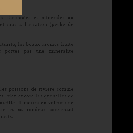
es citronnées et minérales au
 et mûr à l'aération (pêche de
turité, les beaux aromes fruité
t portés par une minéralité
 les poissons de rivière comme
s ou bien encore les quenelles de
uteille, il mettra en valeur une
ance et sa rondeur convenant
 mets.