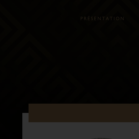
P
R
É
S
E
N
T
A
T
I
O
N