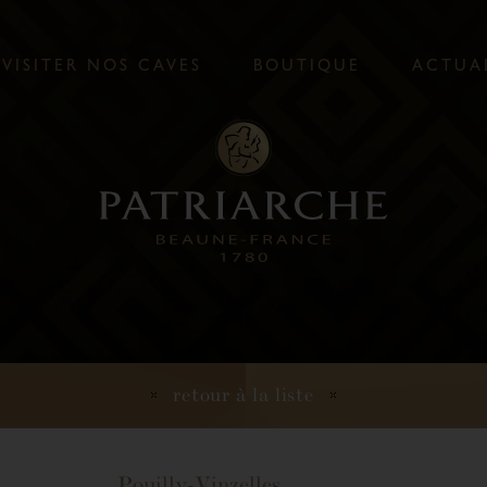
V
I
S
I
T
E
R
N
O
S
C
A
V
E
S
B
O
U
T
I
Q
U
E
A
C
T
U
A
retour à la liste
Pouilly-Vinzelles