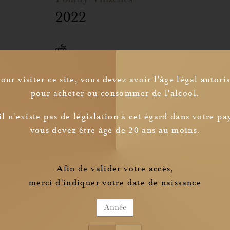
2022
Cépage
Chardonnay
our visiter ce site, vous devez avoir l'âge légal autori
Cette minuscule Appellation Village du Mâ
pour acheter ou consommer de l'alcool.
reconnue depuis 1940 ; elle s'étend sur
Loché. Voisine du complexe archéologiq
Newsletter
il n'existe pas de législation à cet égard dans votre pa
repose sur les mêmes roches du jurassiq
vous devez être âgé de 20 ans au moins.
couronnent les monts du Mâconnais. Le
Je confirme avoir pris connaissance des
s'expriment principalement en fonction d
informations relatives à la collecte de mes données personnelles
bas de la côte, sont à dominante argilo-ca
L'altitude moyenne (200 à 250 mètres) et l
Afin de valider votre accès,
parfaitement au Chardonnay sous ce climat
merci d'indiquer votre date de naissance
permettant des récoltes précoces et donnan
Visuel :
or pâle, limpide et brillant