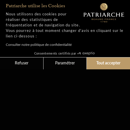
Patriarche utilise les Cookies
Nous utilisons des cookies pour
réaliser des statistiques de
fréquentation et de navigation du site.
Vous pourrez à tout moment changer d'avis en cliquant sur le
lien ci-dessous :
Extranet
Consulter notre politique de confidentialité
Consentements certifiés par
M
e
n
t
i
o
n
s
Refuser
Paramétrer
Tout accepter
C
o
n
f
i
d
e
n
t
i
a
l
i
t
é
s
Cookies
Axeptio consent
Plateforme de Gestion du Consentement : Personnali
A
c
c
e
s
s
i
b
i
l
i
t
é
Notre plateforme vous permet d'adapter et de gérer vo
C
G
V
N
e
w
s
l
e
t
t
e
r
R
o
u
t
e
d
e
s
G
r
a
n
d
s
C
r
u
s
d
e
B
o
u
r
g
o
g
n
e