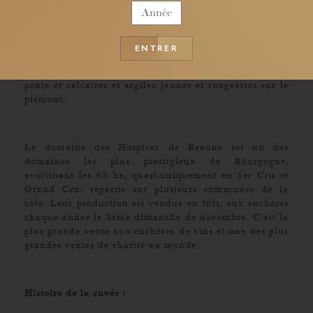
au levant, ou sud-est.
42 vignes classées Premiers crus.
ENTRER
Sols : bruns calcaires, marnes blanches et jaunes sur
les hauteurs ; cailloutis ferrugineux en descendant la
pente et calcaires et argiles jaunes et rougeâtres sur le
piémont.
Le domaine des Hospices de Beaune est un des
domaines les plus prestigieux de Bourgogne,
avoisinant les 62 ha, quasi-uniquement en 1er Cru et
Grand Cru, répartis sur plusieurs communes de la
côte. Leur production est vendue en fûts, aux enchères
chaque année le 3ème dimanche de novembre. C'est la
plus grande vente aux enchères de vins et une des plus
grandes ventes de charité au monde.
Histoire de la cuvée :