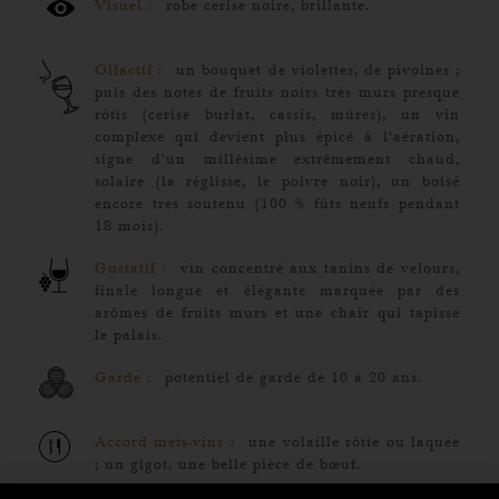
Visuel :
robe cerise noire, brillante.
Olfactif :
un bouquet de violettes, de pivoines ;
puis des notes de fruits noirs très murs presque
rôtis (cerise burlat, cassis, mûres), un vin
complexe qui devient plus épicé à l'aération,
signe d'un millésime extrêmement chaud,
solaire (la réglisse, le poivre noir), un boisé
encore très soutenu (100 % fûts neufs pendant
18 mois).
Gustatif :
vin concentré aux tanins de velours,
finale longue et élégante marquée par des
arômes de fruits murs et une chair qui tapisse
le palais.
Garde :
potentiel de garde de 10 à 20 ans.
Accord mets-vins :
une volaille rôtie ou laquée
; un gigot, une belle pièce de bœuf.