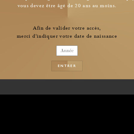
*
vous devez être âgé de 20 ans au moins.
Je confirme avoir pris connaissance des
informations relatives à la collecte de mes données personnelles
one *
Société
Choisissez un horaire
Afin de valider votre accès,
merci d'indiquer votre date de naissance
Aucun créneau disponible en
août 2026
e *
Aucun créneau à venir
ENTRER
ostal *
Ville *
Pays *
ommentaires