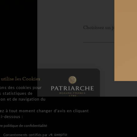
Email 
Téléph
Choisissez un jour
Adress
Code p
Patriarche utilise les Cookies
Nous utilisons des cookies pour
réaliser des statistiques de
Vos c
fréquentation et de navigation du
site.
Vous pourrez à tout moment changer d'avis en cliquant
sur le lien ci-dessous :
Consulter notre politique de confidentialité
Consentements certifiés par