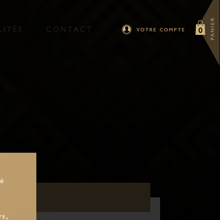
PANIER
L
I
T
É
S
C
O
N
T
A
C
T
0
VOTRE COMPTE
sonne
sé
ys,