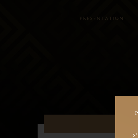
P
R
É
S
E
N
T
A
T
I
O
N
Date s
P
Civilit
S'