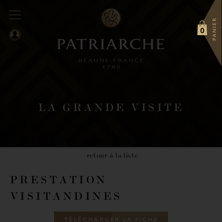
PANIER
0
LA GRANDE VISITE
Date souhaitée *
retour à la liste
Horaire souhaité *
PRESTATION
(sous réserve de disponibilité)
VISITANDINES
Nombre de personne *
T
É
L
É
C
H
A
R
G
E
R
L
A
F
I
C
H
E