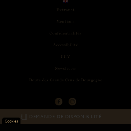
Extranet
M
e
n
t
i
o
n
s
C
o
n
f
i
d
e
n
t
i
a
l
i
t
é
s
A
c
c
e
s
s
i
b
i
l
i
t
é
C
G
V
N
e
w
s
l
e
t
t
e
r
R
o
u
t
e
d
e
s
G
r
a
n
d
s
C
r
u
s
d
e
B
o
u
r
g
o
g
n
e
DEMANDE DE DISPONIBILITÉ
L’abus d’alcool est dangereux pour la santé. A consommer avec modération. -
creation vinium
Cookies
Axeptio consent