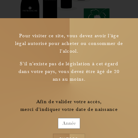
Pour visiter ce site, vous devez avoir l'âge
légal autorisé pour acheter ou consommer de
l'alcool.
Newsletter
S'il n'existe pas de législation à cet égard
dans votre pays, vous devez être âgé de 20
Je confirme avoir pris connaissance des
ans au moins.
informations relatives à la collecte de mes données personnelles
Afin de valider votre accès,
merci d'indiquer votre date de naissance