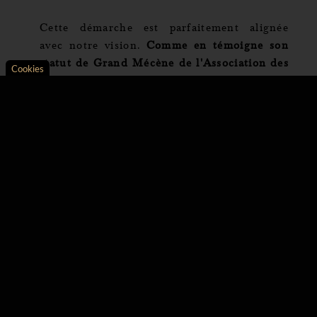
Cette démarche est parfaitement alignée
avec notre vision.
Comme en témoigne son
statut de Grand Mécène de l'Association des
Cookies
Climats de Bourgogne, la Maison Patriarche
Axeptio consent
Plateforme de Gestion du Consentement : Personnali
Père et Fils met un point d'honneur à
respecter l'authenticité du terroir
Notre plateforme vous permet d'adapter et de gérer vo
bourguignon tout en mettant en évidence les
spécificités qui rendent les vins de
Bourgogne si uniques
.
Notre Maison bénéficie d'une renommée
internationale, acquise au fil des siècles
grâce à notre tradition, la qualité des vins
que nous élevons, et par l'ancienneté de nos
caves, témoins d'une histoire séculaire.
Chaque année, de nombreux visiteurs venus
de tous les continents découvrent ainsi le