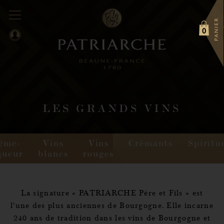
PANIER
0
LES GRANDS VINS
ème-
Vins
Vins
Crémants
Spiritu
queur
blancs
rouges
La signature « PATRIARCHE Père et Fils » est
l'une des plus anciennes de Bourgogne. Elle incarne
240 ans de tradition dans les vins de Bourgogne et