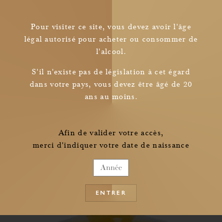
saisons).
Pour visiter ce site, vous devez avoir l'âge
légal autorisé pour acheter ou consommer de
l'alcool.
Newsletter
S'il n'existe pas de législation à cet égard
dans votre pays, vous devez être âgé de 20
Je confirme avoir pris connaissance des
ans au moins.
informations relatives à la collecte de mes données personnelles
Afin de valider votre accès,
merci d'indiquer votre date de naissance
ENTRER