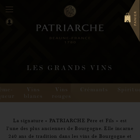
PANIER
0
LES GRANDS VINS
ème-
Vins
Vins
Crémants
Spiritu
queur
blancs
rouges
La signature « PATRIARCHE Père et Fils » est
l'une des plus anciennes de Bourgogne. Elle incarne
240 ans de tradition dans les vins de Bourgogne et