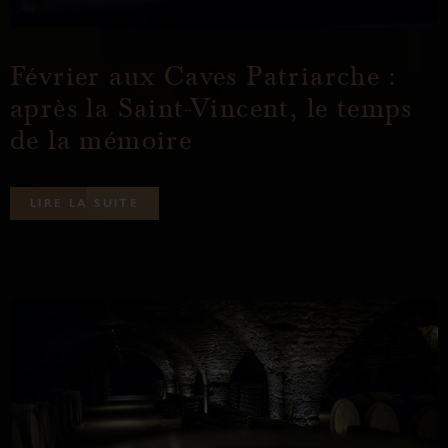
Février aux Caves Patriarche :
après la Saint-Vincent, le temps
de la mémoire
L
I
R
E
L
A
S
U
I
T
E