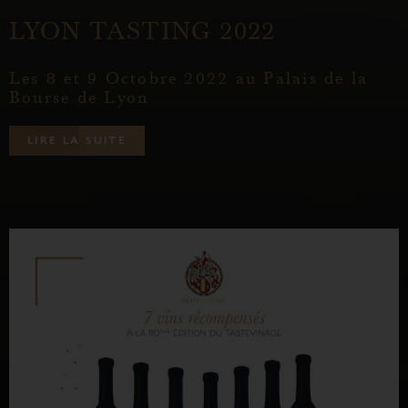
LYON TASTING 2022
Les 8 et 9 Octobre 2022 au Palais de la
Bourse de Lyon
L
I
R
E
L
A
S
U
I
T
E