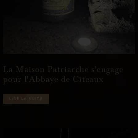
La Maison Patriarche s'engage
pour l'Abbaye de Cîteaux
L
I
R
E
L
A
S
U
I
T
E