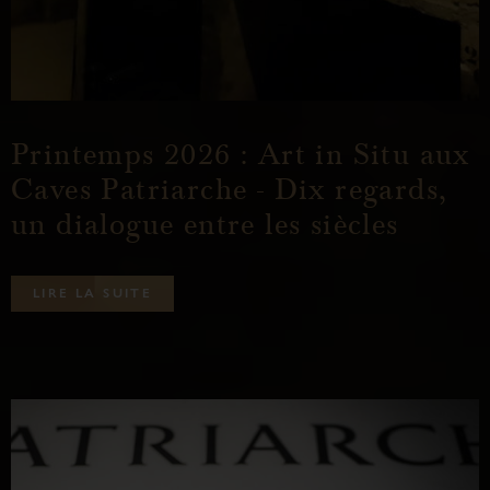
Printemps 2026 : Art in Situ aux
Caves Patriarche - Dix regards,
un dialogue entre les siècles
L
I
R
E
L
A
S
U
I
T
E