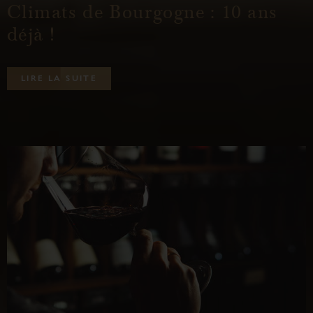
Climats de Bourgogne : 10 ans
déjà !
L
I
R
E
L
A
S
U
I
T
E