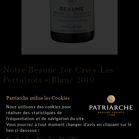
Notre Beaune 1er Cru « Les
Pertuisots » Blanc 2019
récompensé
Patriarche utilise les Cookies
Nous utilisons des cookies pour
L
I
R
E
L
A
S
U
I
T
E
réaliser des statistiques de
fréquentation et de navigation du site.
Vous pourrez à tout moment changer d'avis en cliquant sur le
lien ci-dessous :