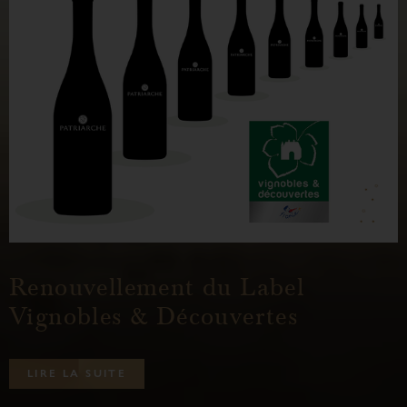
Renouvellement du Label
Vignobles & Découvertes
L
I
R
E
L
A
S
U
I
T
E