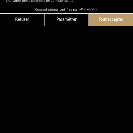
Consulter notre politique de confidentialité
Consentements certifiés par
Refuser
Paramétrer
Tout accepter
Cookies
Axeptio consent
Plateforme de Gestion du Consentement : Personnali
Notre plateforme vous permet d'adapter et de gérer vo
Nouveau service de retrait de
commandes
L
I
R
E
L
A
S
U
I
T
E