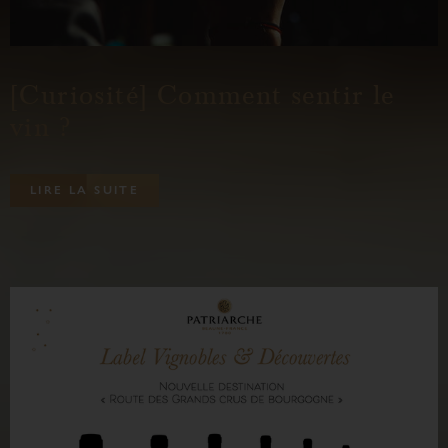
[Curiosité] Comment sentir le
vin ?
L
I
R
E
L
A
S
U
I
T
E