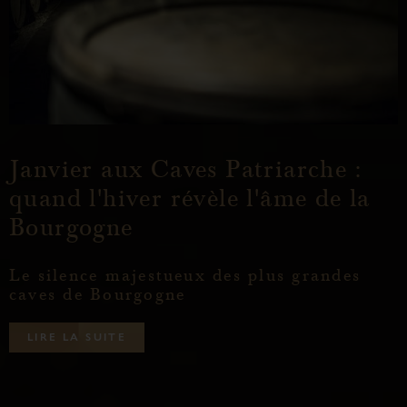
Janvier aux Caves Patriarche :
quand l'hiver révèle l'âme de la
Bourgogne
Le silence majestueux des plus grandes
caves de Bourgogne
L
I
R
E
L
A
S
U
I
T
E