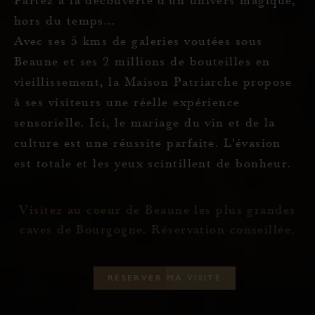
Partez à la découverte d'un univers magique,
hors du temps...
Avec ses 5 kms de galeries voutées sous
Beaune et ses 2 millions de bouteilles en
vieillissement, la Maison Patriarche propose
à ses visiteurs une réelle expérience
sensorielle. Ici, le mariage du vin et de la
culture est une réussite parfaite. L'évasion
est totale et les yeux scintillent de bonheur.
Visitez au coeur de Beaune les plus grandes
caves de Bourgogne. Réservation conseillée.
R
É
S
E
R
V
E
R
M
A
V
I
S
I
T
E