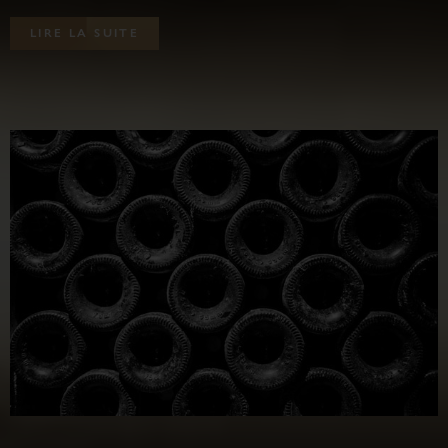
L
I
R
E
L
A
S
U
I
T
E