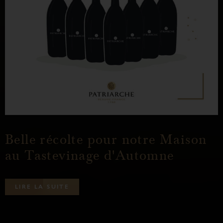
Belle récolte pour notre Maison
au Tastevinage d'Automne
L
I
R
E
L
A
S
U
I
T
E