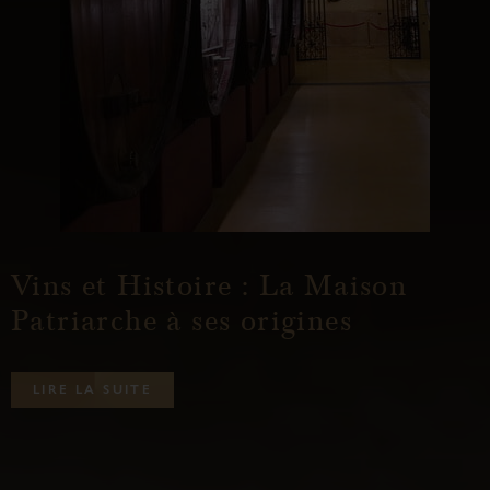
Vins et Histoire : La Maison
Patriarche à ses origines
L
I
R
E
L
A
S
U
I
T
E